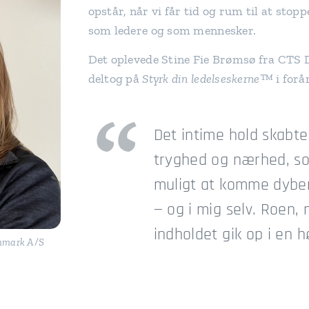
opstår, når vi får tid og rum til at stopp
som ledere og som mennesker.
Det oplevede Stine Fie Brømsø fra CTS
deltog på
Styrk din ledelseskerne™
i forå
Det intime hold skabte
tryghed og nærhed, so
muligt at komme dybere
— og i mig selv. Roen,
indholdet gik op i en 
enmark A/S