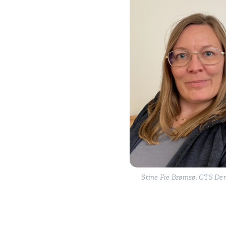
Stine Fie Brømsø, CTS D