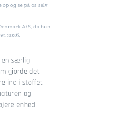
e op og se på os selv
 Denmark A/S, da hun
ret 2026.
 en særlig
m gjorde det
 ind i stoffet
 naturen og
højere enhed.