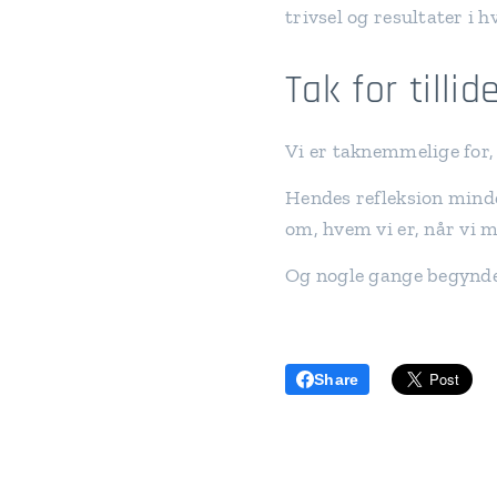
trivsel og resultater i 
Tak for tillid
Vi er taknemmelige for, 
Hendes refleksion minde
om, hvem vi er, når vi
Og nogle gange begynder
Share