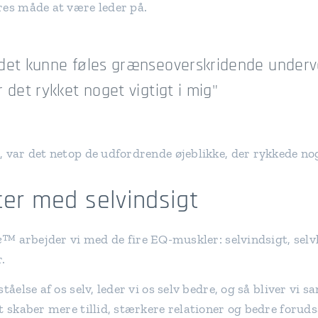
res måde at være leder på.
det kunne føles grænseoverskridende underv
 det rykket noget vigtigt i mig"
 var det netop de udfordrende øjeblikke, der rykkede nog
ter med selvindsigt
ne™
arbejder vi med de fire EQ-muskler: selvindsigt, selv
.
tåelse af os selv, leder vi os selv bedre, og så bliver vi s
t skaber mere tillid, stærkere relationer og bedre forud