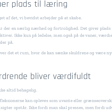
er plads til læring
et af det, vi bevidst arbejder på at skabe.
tår der en særlig nærhed og fortrolighed. Det giver plads 
ektiver. Ikke kun på ledelse, men også på de vaner, værd
der på.
ver det et rum, hvor de kan sænke skuldrene og være ny
rdrende bliver værdifuldt
kke altid behagelig.
efleksionerne kan opleves som uvante eller grænseoversk
dsigter opstår. Ikke fordi man skal presses, men fordi udv