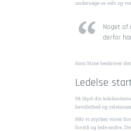
undersøge os selv og vo
Noget af 
derfor har
Som Stine beskriver det,
Ledelse star
På
Styrk din ledelsesker
bevidsthed og relationer
Når vi styrker vores fors
forstå og lede andre. De