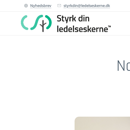
Nyhedsbrev
styrkdin@ledelseskerne.dk
No