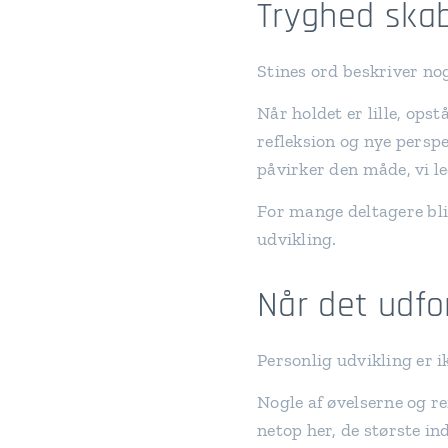
Tryghed skab
Stines ord beskriver nog
Når holdet er lille, ops
refleksion og nye persp
påvirker den måde, vi le
For mange deltagere bli
udvikling.
Når det udfo
Personlig udvikling er i
Nogle af øvelserne og r
netop her, de største in