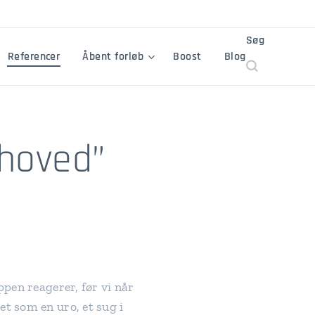
Søg
Referencer
Åbent forløb
Boost
Blog
 hoved”
ppen reagerer, før vi når
t som en uro, et sug i