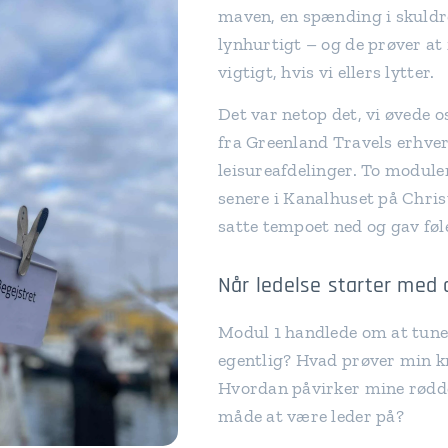
maven, en spænding i skuld
lynhurtigt – og de prøver at 
vigtigt, hvis vi ellers lytter.
Det var netop det, vi øvede 
fra Greenland Travels erhver
leisureafdelinger. To module
senere i Kanalhuset på Chris
satte tempoet ned og gav føl
Når ledelse starter med 
Modul 1 handlede om at tune
egentlig? Hvad prøver min k
Hvordan påvirker mine rødd
måde at være leder på?