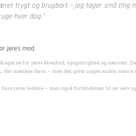
æret trygt og brugbart – jeg tager små ting
ruge hver dag."
 for jeres mod
 deltagerne for jeres åbenhed, nysgerrighed og nærvær. D
et, der mærkes først – men det giver noget endnu større 
e bare jeres ledelse – men også forbindelsen til jer selv 