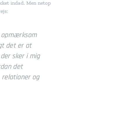
kket indad. Men netop
ejs:
et opmærksom
gt det er at
d der sker i mig
rdan det
 relationer og