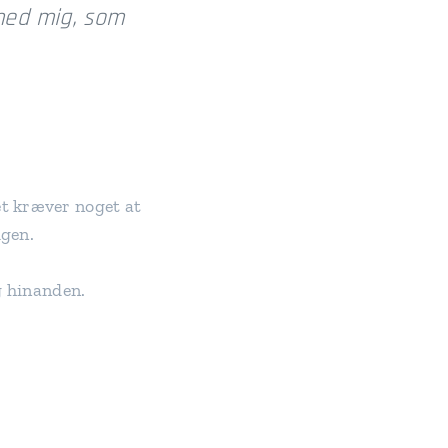
 med mig, som
et kræver noget at
igen.
og hinanden.