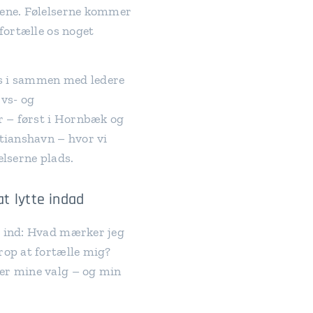
rene. Følelserne kommer
fortælle os noget
os i sammen med ledere
vs- og
r – først i Hornbæk og
tianshavn – hvor vi
elserne plads.
at lytte indad
 ind: Hvad mærker jeg
rop at fortælle mig?
er mine valg – og min