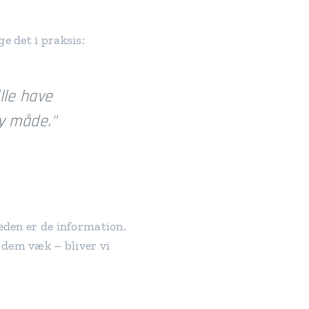
e det i praksis:
ille have
y måde."
heden er de information.
e dem væk – bliver vi