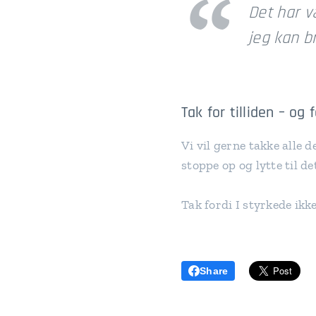
Det har v
jeg kan b
Tak for tilliden – og
Vi vil gerne takke alle
stoppe op og lytte til d
Tak fordi I styrkede ikk
Share