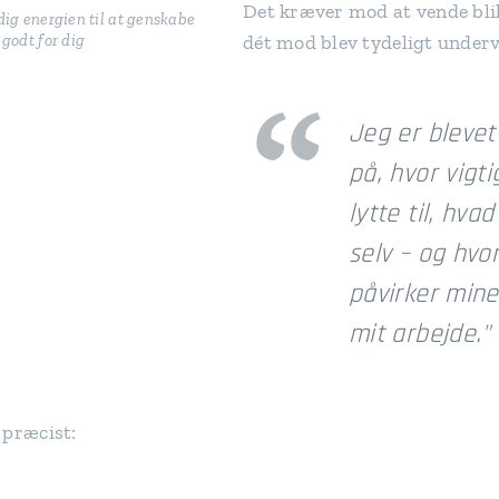
Det kræver mod at vende bli
dig energien til at genskabe
dét mod blev tydeligt underv
 godt for dig
Jeg er blev
på, hvor vigti
lytte til, hva
selv – og hvo
påvirker mine
mit arbejde."
 præcist: