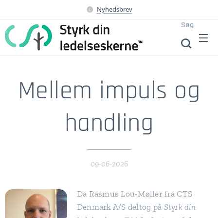
Nyhedsbrev
Søg
Mellem impuls og
handling
09-06-2026
Da Rasmus Lou-Møller fra CTS
Denmark A/S deltog på
Styrk din