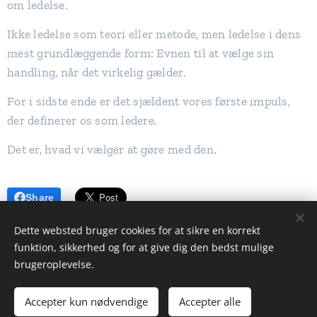
om ledelse.
Ikke ledelse som teori eller metode, men ledelse i dens
mest grundlæggende form: Evnen til at vælge sin
handling, når det virkelig gælder.
For i sidste ende er det sjældent vores første impuls,
der definerer os som ledere.
Det er, hvad vi vælger at gøre med den.
Share
Dette websted bruger cookies for at sikre en korrekt
funktion, sikkerhed og for at give dig den bedst mulige
brugeroplevelse.
© 2025 All rights reserved | Styrk din ledelseskerne™ |
LinkedIn
Accepter kun nødvendige
Accepter alle
Tilmeld dig vores nyhedsbrev
Cookies