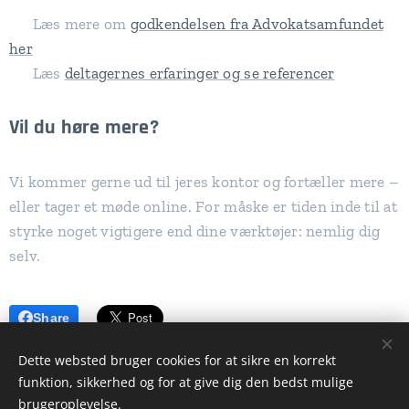
👉 Læs mere om
godkendelsen fra Advokatsamfundet
her
👉 Læs
deltagernes erfaringer og se referencer
Vil du høre mere?
Vi kommer gerne ud til jeres kontor og fortæller mere –
eller tager et møde online. For måske er tiden inde til at
styrke noget vigtigere end dine værktøjer: nemlig dig
selv.
Share
Dette websted bruger cookies for at sikre en korrekt
funktion, sikkerhed og for at give dig den bedst mulige
brugeroplevelse.