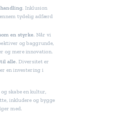
 handling
. Inklusion
gennem tydelig adfærd
som en styrke
. Når vi
pektiver og baggrunde,
er og mere innovation.
il alle
. Diversitet er
er en investering i
 og skabe en kultur,
ytte, inkludere og bygge
ølger med.