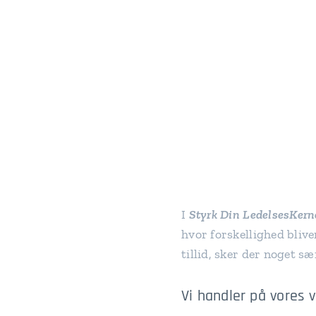
I
Styrk Din LedelsesKe
hvor forskellighed bliver
tillid, sker der noget s
Vi handler på vores 