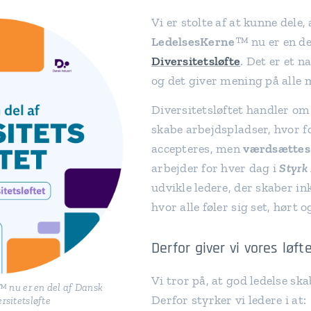
Vi er stolte af at kunne dele,
LedelsesKerne
™ nu er en de
Diversitetsløfte
. Det er et n
og det giver mening på alle 
Diversitetsløftet handler om
skabe arbejdspladser, hvor f
accepteres, men
værdsættes
arbejder for hver dag i
Styrk
udvikle ledere, der skaber in
hvor alle føler sig set, hørt 
Derfor giver vi vores løft
Vi tror på, at god ledelse sk
™ nu er en del af Dansk
Derfor styrker vi ledere i at:
rsitetsløfte