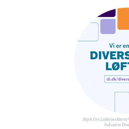
Styrk Din LedelsesKerne
Industris Dive