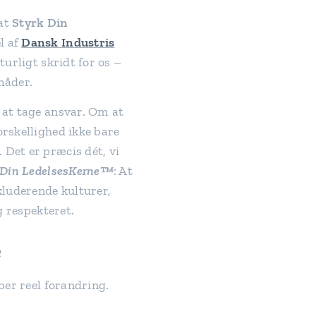
 at
Styrk Din
l af
Dansk Industris
aturligt skridt for os –
måder.
 at tage ansvar. Om at
orskellighed ikke bare
. Det er præcis dét, vi
 Din LedelsesKerne™
: At
kluderende kulturer,
og respekteret.
e
aber reel forandring.