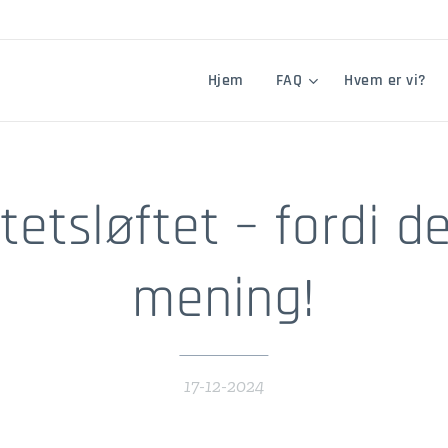
Hjem
FAQ
Hvem er vi?
tetsløftet – fordi d
mening!
17-12-2024